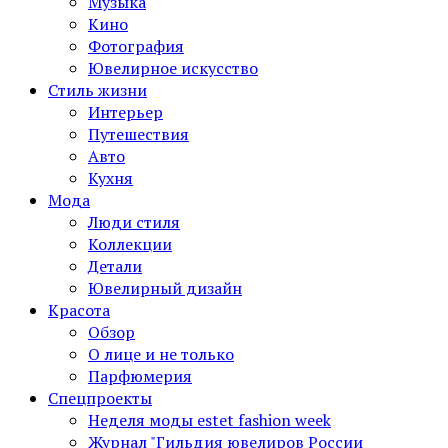
Музыка
Кино
Фотография
Ювелирное искусство
Стиль жизни
Интерьер
Путешествия
Авто
Кухня
Мода
Люди стиля
Коллекции
Детали
Ювелирный дизайн
Красота
Обзор
О лице и не только
Парфюмерия
Спецпроекты
Неделя моды estet fashion week
Журнал "Гильдия ювелиров России