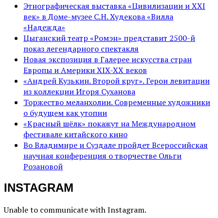
Этнографическая выставка «Цивилизации и ХХI
век» в Доме-музее С.Н. Худекова «Вилла
«Надежда»
Цыганский театр «Ромэн» представит 2500-й
показ легендарного спектакля
Новая экспозиция в Галерее искусства стран
Европы и Америки XIX-XX веков
«Андрей Кузькин. Второй круг». Герои левитации
из коллекции Игоря Суханова
Торжество меланхолии. Современные художники
о будущем как утопии
«Красный шёлк» покажут на Международном
фестивале китайского кино
Во Владимире и Суздале пройдет Всероссийская
научная конференция о творчестве Ольги
Розановой
INSTAGRAM
Unable to communicate with Instagram.