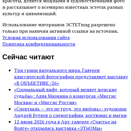
красоты, делится модными и художественными фото
и рассказывает о всемирно известных эстетах разных
культур и цивилизаций.
Использование материалов ЭСТЕТmag разрешено
только при наличии активной ссылки на источник.
Условия использования сайта
Политика конфиденциальности
Сейчас читают
Три грани визуального мира. Галерея
классической фотографии представляет выставку
«В ОБЪЕКТИВЕ /26»
«Социальный лифт, который меняет женские
судьбы»: Алла Маркина о конкурсах «Миссис
Москва» и «Миссис Россия»
«Спектакль — это не труд, это любовь»: художник
Андрей Бутяев о сценографии, костюмах и магии
12 июня 2026 года в Арт-галерее «Счастье на
Волге» открылась выставка «ЭТнОМы»