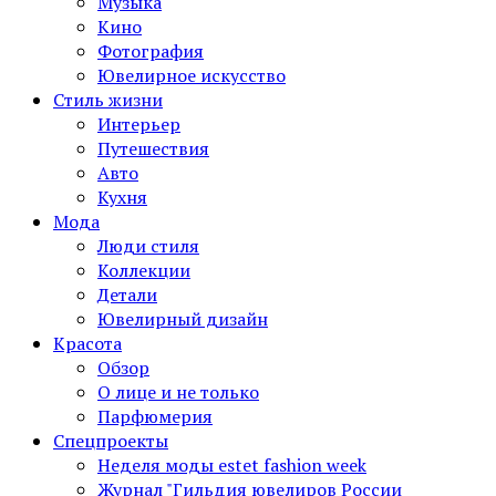
Музыка
Кино
Фотография
Ювелирное искусство
Стиль жизни
Интерьер
Путешествия
Авто
Кухня
Мода
Люди стиля
Коллекции
Детали
Ювелирный дизайн
Красота
Обзор
О лице и не только
Парфюмерия
Спецпроекты
Неделя моды estet fashion week
Журнал "Гильдия ювелиров России