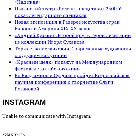
«Надежда»
Цыганский театр «Ромэн» представит 2500-й
показ легендарного спектакля
Новая экспозиция в Галерее искусства стран
Европы и Америки XIX-XX веков
«Андрей Кузькин. Второй круг». Герои левитации
из коллекции Игоря Суханова
Торжество меланхолии. Современные художники
о будущем как утопии
«Красный шёлк» покажут на Международном
фестивале китайского кино
Во Владимире и Суздале пройдет Всероссийская
научная конференция о творчестве Ольги
Розановой
INSTAGRAM
Unable to communicate with Instagram.
×
Закрыть