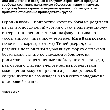
или иной степени сходные с «Клубом Зеро» темы: пределы
свободы сознания, налагаемые обществом извне и изнутри,
когда над
homo sapiens
исподволь довлеет общее для всех
приматов стремление принадлежать группе.
Герои «Клуба» — подростки, которых богатые родители
из разных побуждений «сбыли с рук» в элитную школу-
интернат, и преподавательница факультатива по
«осознанному» питанию — ее играет
Миа Васиковска
(«Звездная карта», «Готэм»). Тинейджерам, без
различия пола одетым в уродливую форму с штанами-
бермудами, скучно до скрежета зубовного, их
родители — эгоцентричные снобы, учителя — зануды, и
разговоры о спасении человечества посредством
малоедения кажутся приятным разнообразием. В
общем, никто не сомневался, что в секту попадают не
от хорошей жизни.
«Клуб Зеро»