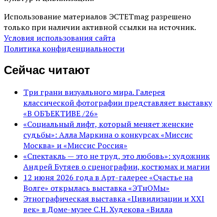
Использование материалов ЭСТЕТmag разрешено
только при наличии активной ссылки на источник.
Условия использования сайта
Политика конфиденциальности
Сейчас читают
Три грани визуального мира. Галерея
классической фотографии представляет выставку
«В ОБЪЕКТИВЕ /26»
«Социальный лифт, который меняет женские
судьбы»: Алла Маркина о конкурсах «Миссис
Москва» и «Миссис Россия»
«Спектакль — это не труд, это любовь»: художник
Андрей Бутяев о сценографии, костюмах и магии
12 июня 2026 года в Арт-галерее «Счастье на
Волге» открылась выставка «ЭТнОМы»
Этнографическая выставка «Цивилизации и ХХI
век» в Доме-музее С.Н. Худекова «Вилла