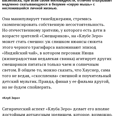
Васиковска, при всей своей миловидности, отлично отыгрывает
медленно скатывающуюся в безумие «серую мышь» с
несложившейся личной жизнью.
Она манипулирует тинейджерами, стремясь
скомпенсировать собственную несостоятельность.
Но отечественному зрителю, у которого есть дети в
возрасте зрителей «Смешариков», на «Клубе Зеро»
может стать смешно: уж слишком нюансы сюжета
этого черного трагифарса напоминают эпизод
«Индийский чай», в котором персонаж Нюша
(жизнерадостная недалекая свинка) агитирует других
смешариков питаться только чаем и солнечным
светом. В общем-то, можно сказать, что Хауснер, сама
того не ведая, «скосплеила» смешной и поучительный
детский мультик. Правда, финал у ее фильма другой,
но не будем спойлерить.
«Клуб Зеро»
Сатирический аспект «Клуба Зеро» делает его вполне
достойным артхаусным зрелищем, которое, возможно,