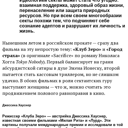
Идеологией секты может стать что угодно:
взаимная поддержка, здоровый образ жизни,
перенаселение или защита природных
ресурсов. Но при всем своем многообразии
секты похожи тем, что подчиняют себе
сознание адептов и разрушают их личность и
жизнь.
Нынешним летом в российском прокате — сразу два
фильма на эту непростую тему:
«Клуб Зеро»
и
«Город
страха»
(в оригинале «Sacrifice» по роману Николаса
Хогга
Tokyo Nobody
). Первый балансирует на грани
абсурдистской сатиры в духе Эжена Ионеску, второй
пытается стать кассовым триллером, но не слишком
удачно. В обоих фильмах в роли сектантских гуру
выступают женщины — что ж, можно считать это
продвижением полового равноправия в кино.
Джессика Хауснер
Режиссер «Клуба Зеро» — австрийка Джессика Хауснер,
известная своими фильмами «Милая Рита» и «Лурд». Эти
картины получали международные премии и исследовали в той