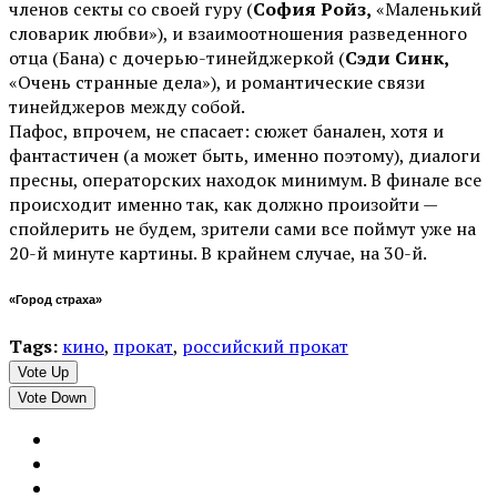
членов секты со своей гуру (
София Ройз,
«Маленький
словарик любви»), и взаимоотношения разведенного
отца (Бана) с дочерью-тинейджеркой (
Сэди Синк,
«Очень странные дела»), и романтические связи
тинейджеров между собой.
Пафос, впрочем, не спасает: сюжет банален, хотя и
фантастичен (а может быть, именно поэтому), диалоги
пресны, операторских находок минимум. В финале все
происходит именно так, как должно произойти —
спойлерить не будем, зрители сами все поймут уже на
20-й минуте картины. В крайнем случае, на 30-й.
«Город страха»
Tags:
кино
,
прокат
,
российский прокат
Vote Up
Vote Down