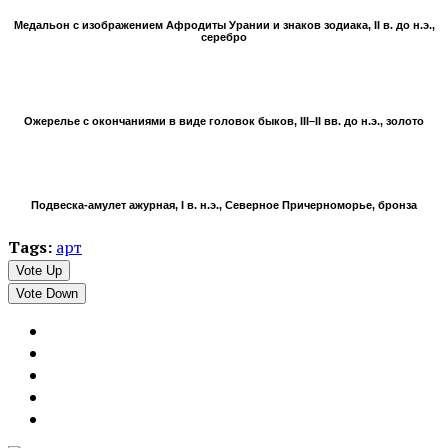
Медальон с изображением Афродиты Урании и знаков зодиака, II в. до н.э.,
серебро
Ожерелье с окончаниями в виде головок быков, III–II вв. до н.э., золото
Подвеска-амулет ажурная, I в. н.э., Северное Причерноморье, бронза
Tags:
арт
Vote Up
Vote Down