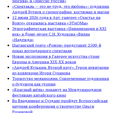
Москва» и «Миссис Россия»
«Спектакль — это не труд, это любовь»: художник
Андрей Бутяев о сценографии, костюмах и магии
12 июня 2026 года в Арт-галерее «Счастье на
Волге» открылась выставка «ЭТнОМы»
Этнографическая выставка «Цивилизации и ХХI
век» в Доме-музее С.Н. Худекова «Вилла
«Надежда»
Цыганский театр «Ромэн» представит 2500-й
показ легендарного спектакля
Новая экспозиция в Галерее искусства стран
Европы и Америки XIX-XX веков
«Андрей Кузькин. Второй круг». Герои левитации
из коллекции Игоря Суханова
Торжество меланхолии. Современные художники
о будущем как утопии
«Красный шёлк» покажут на Международном
фестивале китайского кино
Во Владимире и Суздале пройдет Всероссийская
научная конференция о творчестве Ольги
Розановой