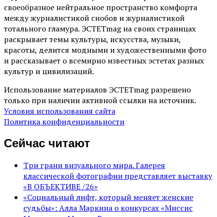
своеобразное нейтральное пространство комфорта
между журналистикой снобов и журналистикой
тотального гламура. ЭСТЕТmag на своих страницах
раскрывает темы культуры, искусства, музыки,
красоты, делится модными и художественными фото
и рассказывает о всемирно известных эстетах разных
культур и цивилизаций.
Использование материалов ЭСТЕТmag разрешено
только при наличии активной ссылки на источник.
Условия использования сайта
Политика конфиденциальности
Сейчас читают
Три грани визуального мира. Галерея
классической фотографии представляет выставку
«В ОБЪЕКТИВЕ /26»
«Социальный лифт, который меняет женские
судьбы»: Алла Маркина о конкурсах «Миссис