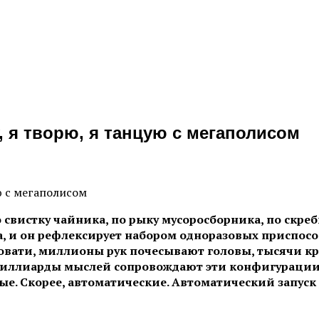
у, я творю, я танцую с мегаполисом
о свистку чайника, по рыку мусоросборника, по скре
, и он рефлексирует набором одноразовых приспособ
вати, миллионы рук почесывают головы, тысячи кро
иллиарды мыслей сопровождают эти конфигурации те
ные. Скорее, автоматические. Автоматический запуск