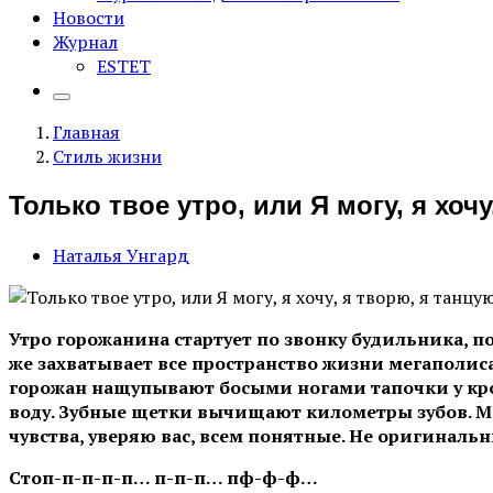
Новости
Журнал
ESTET
Главная
Стиль жизни
Только твое утро, или Я могу, я хоч
Наталья Унгард
Утро горожанина стартует по звонку будильника, п
же захватывает все пространство жизни мегаполиса
горожан нащупывают босыми ногами тапочки у кро
воду. Зубные щетки вычищают километры зубов. М
чувства, уверяю вас, всем понятные. Не оригиналь
Стоп-п-п-п-п… п-п-п… пф-ф-ф…