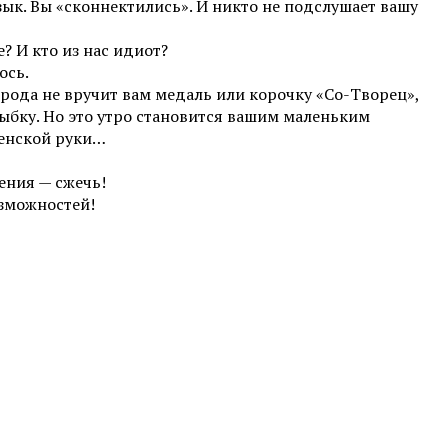
зык. Вы «сконнектились». И никто не подслушает вашу
? И кто из нас идиот?
ось.
 города не вручит вам медаль или корочку «Со-Творец»,
бку. Но это утро становится вашим маленьким
женской руки…
ения — сжечь!
озможностей!