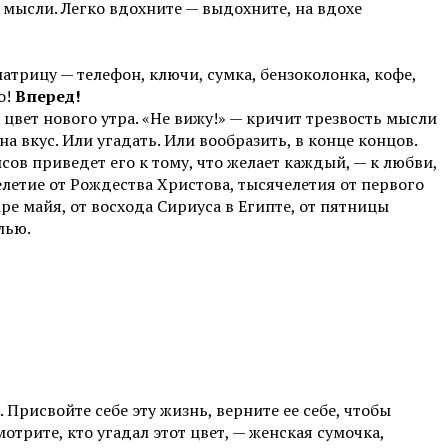
мысли. Легко вдохните — выдохните, на вдохе
матрицу — телефон, ключи, сумка, бензоколонка, кофе,
о!
Вперед!
 цвет нового утра. «Не вижу!» — кричит трезвость мысли
а вкус. Или угадать. Или вообразить, в конце концов.
ов приведет его к тому, что желает каждый, — к любви,
елетие от Рождества Христова, тысячелетия от первого
е майя, от восхода Сириуса в Египте, от пятницы
лью.
. Присвойте себе эту жизнь, верните ее себе, чтобы
трите, кто угадал этот цвет, — женская сумочка,