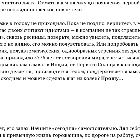
чистого листа. Отматываем пленку до появления первой 
ое неожиданно легкое новое тело.
аже в голову не приходило. Пока не поздно, вернитесь в 
 нас двоих считают идиотами — в компании не так страшн
», сквозь ресницы, поверьте, можно увидеть, подглядеть
его не видно, его можно почувствовать. Или попробовать н
их, полуавтоматических, однообразных утренних экзерсис
 не приводило 5776 лет от сотворения мира, третье тысяч
ры викрам самват в Индии, от Первого Солнца в календар
авно делается, производится телом, поддерживается мыс
тоходцем и можете сделать шаг из колеи?
Прошу…
ет, его запах. Начните «сегодня» самостоятельно. Для себя
 в привычную жизнь горожанина, по дороге на работу, смо