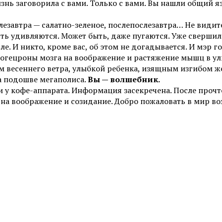
знь заговорила с вами. Только с вами. Вы нашли общий я
лезавтра — салатно-зеленое, послепослезавтра… Не видите
сть удивляются. Может быть, даже пугаются. Уже свершил
осле. И никто, кроме вас, об этом не догадывается. И мэр
гецроны мозга на воображение и растяжение мышц в улы
м весеннего ветра, улыбкой ребенка, изящным изгибом 
на подошве мегаполиса.
Вы — волшебник.
и у кофе-аппарата. Информация засекречена. После прочт
 на воображение и созидание. Добро пожаловать в мир в