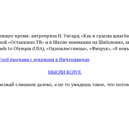
тоящее время: антреприза Н. Унгард «Как я грызла шлагб
иной «Останкино ТВ» и в Школе анимации на Шаболовке, 
ads to Olympia (USA), «Одноклассницы», «Физрук», «8 нов
Ford продана с аукциона в Нидерландах
МЫСЛИ ВСЛУХ
аезжай слишком далеко, а не то увидишь такое, что пот