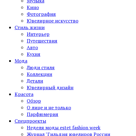
Музыка
Кино
Фотография
Ювелирное искусство
Стиль жизни
Интерьер
Путешествия
Авто
Кухня
Мода
Люди стиля
Коллекции
Детали
Ювелирный дизайн
Красота
Обзор
О лице и не только
Парфюмерия
Спецпроекты
Неделя моды estet fashion week
Журнал "Гильдия ювелиров России