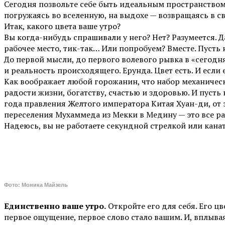
Сегодня позвольте себе быть идеальным пространством 
погружаясь во вселенную, на выдохе — возвращаясь в св
Итак, какого цвета ваше утро?
Вы когда-нибудь спрашивали у него? Нет? Разумеется. Д
рабочее место, тик-так… Или попробуем? Вместе. Пусть
До первой мысли, до первого волевого рывка в «сегодня
и реальность происходящего. Ерунда. Цвет есть. И если 
Как воображает любой горожанин, что набор механическ
радости жизни, богатству, счастью и здоровью. И пусть
года правления Желтого императора Китая Хуан-ди, от э
переселения Мухаммеда из Мекки в Медину — это все р
Надеюсь, вы не работаете секундной стрелкой или кана
Фото: Моника Майзель
Единственно ваше утро.
Откройте его для себя. Его цв
первое ощущение, первое слово стало вашим. И, вплывая