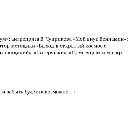
аум»; антреприза В. Чуприкова «Мой внук Вениамин»;
автор методики «Выход в открытый космос с
ых свиданий», «Потеряшки», «12 месяцев» и мн. др.
ом и забыть будет невозможно…»