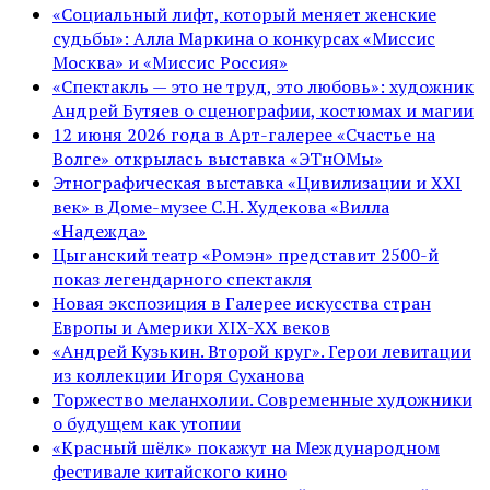
«Социальный лифт, который меняет женские
судьбы»: Алла Маркина о конкурсах «Миссис
Москва» и «Миссис Россия»
«Спектакль — это не труд, это любовь»: художник
Андрей Бутяев о сценографии, костюмах и магии
12 июня 2026 года в Арт-галерее «Счастье на
Волге» открылась выставка «ЭТнОМы»
Этнографическая выставка «Цивилизации и ХХI
век» в Доме-музее С.Н. Худекова «Вилла
«Надежда»
Цыганский театр «Ромэн» представит 2500-й
показ легендарного спектакля
Новая экспозиция в Галерее искусства стран
Европы и Америки XIX-XX веков
«Андрей Кузькин. Второй круг». Герои левитации
из коллекции Игоря Суханова
Торжество меланхолии. Современные художники
о будущем как утопии
«Красный шёлк» покажут на Международном
фестивале китайского кино