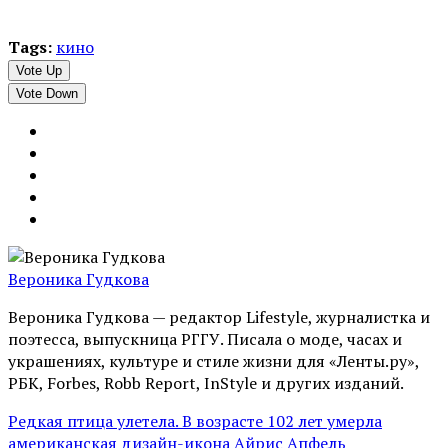
Tags:
кино
Vote Up
Vote Down
Вероника Гудкова
Вероника Гудкова — редактор Lifestyle, журналистка и
поэтесса, выпускница РГГУ. Писала о моде, часах и
украшениях, культуре и стиле жизни для «Ленты.ру»,
РБК, Forbes, Robb Report, InStyle и других изданий.
Редкая птица улетела. В возрасте 102 лет умерла
американская дизайн-икона Айрис Апфель