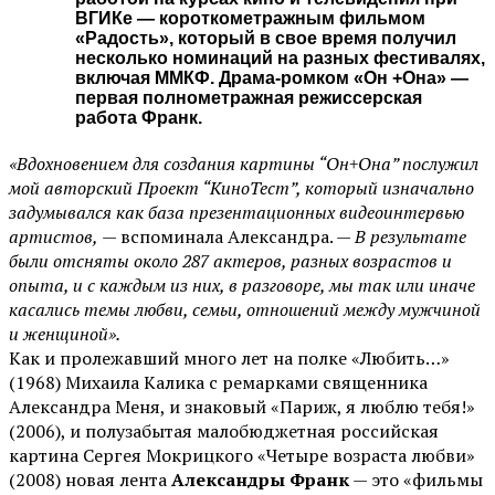
ВГИКе — короткометражным фильмом
«Радость», который в свое время получил
несколько номинаций на разных фестивалях,
включая ММКФ. Драма-ромком «Он +Она» —
первая полнометражная режиссерская
работа Франк.
«Вдохновением для создания картины “Он+Она” послужил
мой авторский Проект “КиноТест”, который изначально
задумывался как база презентационных видеоинтервью
артистов,
— вспоминала Александра. —
В результате
были отсняты около 287 актеров, разных возрастов и
опыта, и с каждым из них, в разговоре, мы так или иначе
касались темы любви, семьи, отношений между мужчиной
и женщиной».
Как и пролежавший много лет на полке «Любить…»
(1968) Михаила Калика с ремарками священника
Александра Меня, и знаковый «Париж, я люблю тебя!»
(2006), и полузабытая малобюджетная российская
картина Сергея Мокрицкого «Четыре возраста любви»
(2008) новая лента
Александры Франк
— это «фильмы