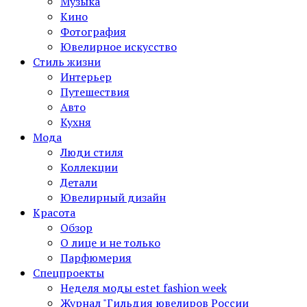
Музыка
Кино
Фотография
Ювелирное искусство
Стиль жизни
Интерьер
Путешествия
Авто
Кухня
Мода
Люди стиля
Коллекции
Детали
Ювелирный дизайн
Красота
Обзор
О лице и не только
Парфюмерия
Спецпроекты
Неделя моды estet fashion week
Журнал "Гильдия ювелиров России