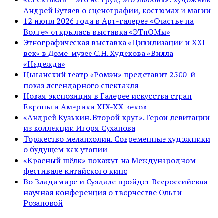
Андрей Бутяев о сценографии, костюмах и магии
12 июня 2026 года в Арт-галерее «Счастье на
Волге» открылась выставка «ЭТнОМы»
Этнографическая выставка «Цивилизации и ХХI
век» в Доме-музее С.Н. Худекова «Вилла
«Надежда»
Цыганский театр «Ромэн» представит 2500-й
показ легендарного спектакля
Новая экспозиция в Галерее искусства стран
Европы и Америки XIX-XX веков
«Андрей Кузькин. Второй круг». Герои левитации
из коллекции Игоря Суханова
Торжество меланхолии. Современные художники
о будущем как утопии
«Красный шёлк» покажут на Международном
фестивале китайского кино
Во Владимире и Суздале пройдет Всероссийская
научная конференция о творчестве Ольги
Розановой