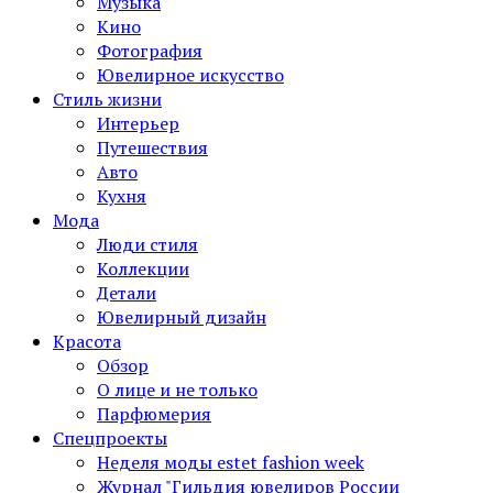
Музыка
Кино
Фотография
Ювелирное искусство
Стиль жизни
Интерьер
Путешествия
Авто
Кухня
Мода
Люди стиля
Коллекции
Детали
Ювелирный дизайн
Красота
Обзор
О лице и не только
Парфюмерия
Спецпроекты
Неделя моды estet fashion week
Журнал "Гильдия ювелиров России