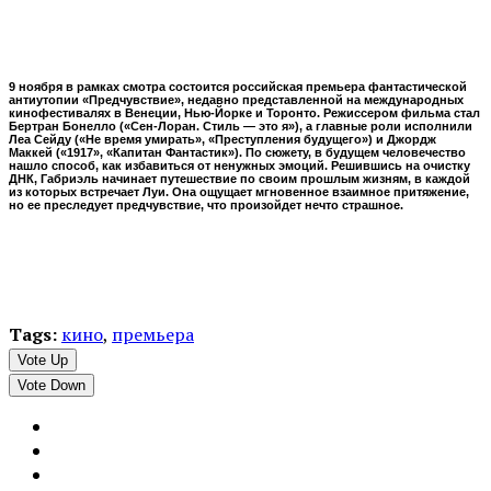
9 ноября в рамках смотра состоится российская премьера фантастической
антиутопии «Предчувствие», недавно представленной на международных
кинофестивалях в Венеции, Нью-Йорке и Торонто. Режиссером фильма стал
Бертран Бонелло («Сен-Лоран. Стиль — это я»), а главные роли исполнили
Леа Сейду («Не время умирать», «Преступления будущего») и Джордж
Маккей («1917», «Капитан Фантастик»). По сюжету, в будущем человечество
нашло способ, как избавиться от ненужных эмоций. Решившись на очистку
ДНК, Габриэль начинает путешествие по своим прошлым жизням, в каждой
из которых встречает Луи. Она ощущает мгновенное взаимное притяжение,
но ее преследует предчувствие, что произойдет нечто страшное.
Tags:
кино
,
премьера
Vote Up
Vote Down