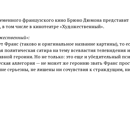
ременного французского кино Брюно Дюмона представит
, в том числе в кинотеатре «Художественный».
жественный»:
Франс (таково и оригинальное название картины), то есть
 политическая сатира на тему всевластия телевидения и
главной героини. Но не только: это еще и убедительный 
ская аллегория — не может же героиню звать Франс прост
лне серьезны, не лишены ни сочувствия к страждущим, ни