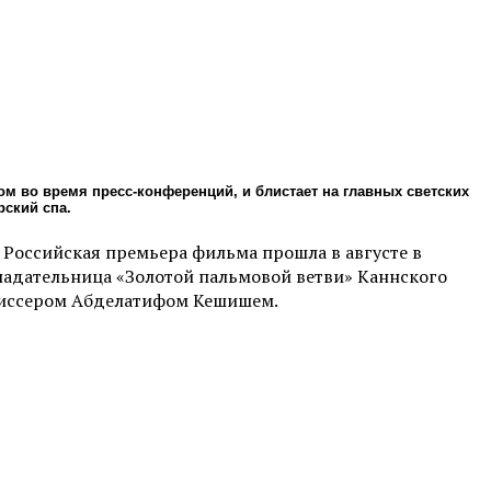
ом во время пресс-конференций, и блистает на главных светских
рский спа.
 Российская премьера фильма прошла в августе в
 обладательница «Золотой пальмовой ветви» Каннского
ежиссером Абделатифом Кешишем.