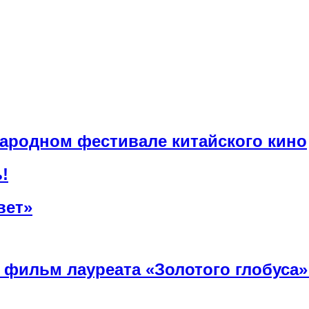
ародном фестивале китайского кино
!
вет»
й фильм лауреата «Золотого глобуса