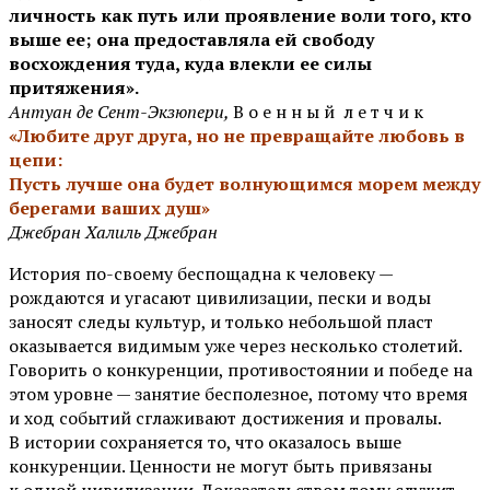
личность как путь или проявление воли того, кто
выше ее; она предоставляла ей свободу
восхождения туда, куда влекли ее силы
притяжения».
Антуан де Сент-Экзюпери,
В о е н н ы й л е т ч и к
«Любите друг друга, но не превращайте любовь в
цепи:
Пусть лучше она будет волнующимся морем между
берегами ваших душ»
Джебран Халиль Джебран
История по-своему беспощадна к человеку —
рождаются и угасают цивилизации, пески и воды
заносят следы культур, и только небольшой пласт
оказывается видимым уже через несколько столетий.
Говорить о конкуренции, противостоянии и победе на
этом уровне — занятие бесполезное, потому что время
и ход событий сглаживают достижения и провалы.
В истории сохраняется то, что оказалось выше
конкуренции. Ценности не могут быть привязаны
к одной цивилизации. Доказательством тому служит