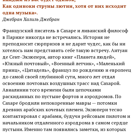
Как одиноки струны лютни, хотя от них исходит
одна музыка».
Джебран Халиль Джебран
Французский писатель в Сахаре и ливанский философ
в Париже никогда не встречались. История не
преподносит сюрпризов и не дарит чудес, как бы ни
хотелось нам представить себе такую встречу. Антуан
де Сент-Экзюпери, автор книг «Планета людей»,
«Южный почтовый», «Военный летчик», «Маленький
принц», «Цитадель», француз по рождению и европеец
до самой своей глубинной сути, много лет отдал
освоению почтовых воздушных трасс над Сахарой.
Авиалинии того времени были цепочками
раскиданных по пустыне фортов и аэродромов. По
Сахаре бродили непокоренные мавры — потомки
древних арабских кочевых племен. Экзюпери тесно
контактировал с арабами, будучи рейсовым пилотом и
начальником отдаленного аэродрома в самом сердце
пустыни. Именно там появились заметки, из которых