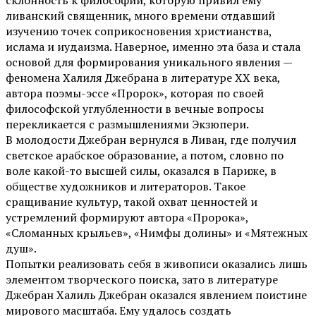
ливанский священник, много времени отдавший
изучению точек соприкосновения христианства,
ислама и иудаизма. Наверное, именно эта база и стала
основой для формирования уникального явления —
феномена Халиля Джебрана в литературе ХХ века,
автора поэмы-эссе «Пророк», которая по своей
философской углубленности в вечные вопросы
перекликается с размышлениями Экзюпери.
В молодости Джебран вернулся в Ливан, где получил
светское арабское образование, а потом, словно по
воле какой-то высшей силы, оказался в Париже, в
обществе художников и литераторов. Такое
сращивание культур, такой охват ценностей и
устремлений формируют автора «Пророка»,
«Сломанных крыльев», «Нимфы долины» и «Мятежных
душ».
Попытки реализовать себя в живописи оказались лишь
элементом творческого поиска, зато в литературе
Джебран Халиль Джебран оказался явлением поистине
мирового масштаба. Ему удалось создать