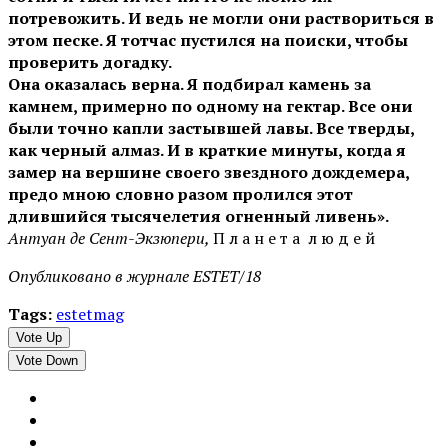
потревожить. И ведь не могли они раствориться в
этом песке. Я тотчас пустился на поиски, чтобы
проверить догадку.
Она оказалась верна. Я подбирал камень за
камнем, примерно по одному на гектар. Все они
были точно капли застывшей лавы. Все тверды,
как черный алмаз. И в краткие минуты, когда я
замер на вершине своего звездного дождемера,
предо мною словно разом пролился этот
длившийся тысячелетия огненный ливень».
Антуан де Сент-Экзюпери,
П л а н е т а л ю д е й
Опубликовано в журнале ESTET/18
Tags:
estetmag
Vote Up
Vote Down