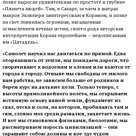
позже выросла удивительная по простоте и глубине
«Планета людей». Там, в Сахаре, за чаем в шатрах
мавров Экзюпери заинтересовался Кораном, и позже
на свет появилась огромная, насыщенная
осмыслением вечных истин, своего рода авторская
интерпретация Корана европейцем — недописанная
им «Цитадель».
«Самолет научил нас двигаться по прямой. Едва
оторвавшись от земли, мы покидаем дороги, что
сворачивают к водоемам и хлевам или вьются от
города к городу. Отныне мы свободны от милого
нам рабства, не зависим больше от родников и
берем курс на дальние цели. Только теперь, с
высоты прямолинейного полета, мы открываем
истинную основу нашей земли, фундамент из
скал, песка и соли, на котором, пробиваясь там и
сям, словно мох среди развалин, зацветает жизнь.
И вот мы становимся физиками, биологами, мы
рассматриваем поросль цивилизаций — они
украшают собою долины и кое-где чудом