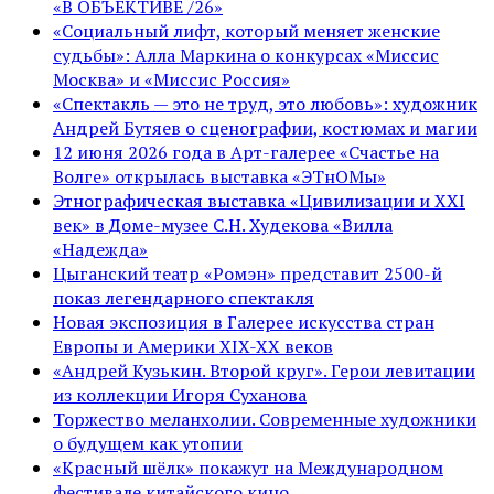
«В ОБЪЕКТИВЕ /26»
«Социальный лифт, который меняет женские
судьбы»: Алла Маркина о конкурсах «Миссис
Москва» и «Миссис Россия»
«Спектакль — это не труд, это любовь»: художник
Андрей Бутяев о сценографии, костюмах и магии
12 июня 2026 года в Арт-галерее «Счастье на
Волге» открылась выставка «ЭТнОМы»
Этнографическая выставка «Цивилизации и ХХI
век» в Доме-музее С.Н. Худекова «Вилла
«Надежда»
Цыганский театр «Ромэн» представит 2500-й
показ легендарного спектакля
Новая экспозиция в Галерее искусства стран
Европы и Америки XIX-XX веков
«Андрей Кузькин. Второй круг». Герои левитации
из коллекции Игоря Суханова
Торжество меланхолии. Современные художники
о будущем как утопии
«Красный шёлк» покажут на Международном
фестивале китайского кино