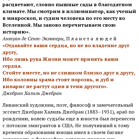
расцветают, словно пышные сады в благодатном
климате. Мы смотрим в иллюминатор, как ученый
в микроскоп, и судим человека по его месту во
Вселенной. Мы заново перечитываем свою
историю».
Антуан де Сент-Экзюпери,
П л а н е т а л ю д е й
«Отдавайте ваши сердца, но не во владение друг
другу,
Ибо лишь рука Жизни может принять ваши
сердца.
Стойте вместе, но не слишком близко друг к другу,
Ибо колонны храма стоят порознь, и дуб и
кипарис не растут один в тени другого».
Джебран Халиль Джебран
Ливанский художник, поэт, философ и замечательный
эссеист Джебран Халиль Джебран (1883–1931), араб по
рождению, волею судьбы еще в юности был перенесен
с потоком эмигрантов в США. Не получивший к тому
времени образования юноша имел в своем багаже
склонность к философии, которую привил ему