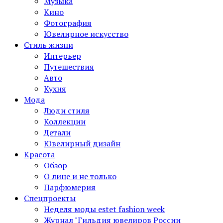
Музыка
Кино
Фотография
Ювелирное искусство
Стиль жизни
Интерьер
Путешествия
Авто
Кухня
Мода
Люди стиля
Коллекции
Детали
Ювелирный дизайн
Красота
Обзор
О лице и не только
Парфюмерия
Спецпроекты
Неделя моды estet fashion week
Журнал "Гильдия ювелиров России