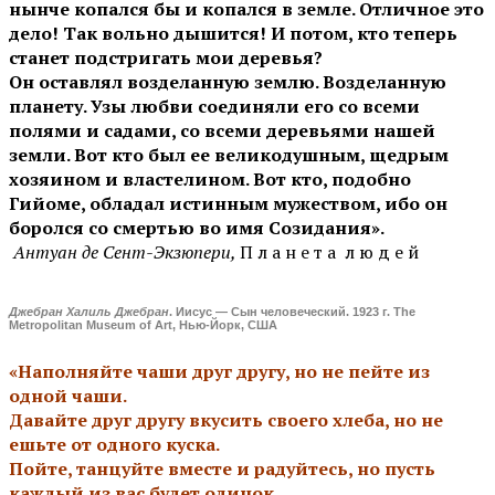
нынче копался бы и копался в земле. Отличное это
дело! Так вольно дышится! И потом, кто теперь
станет подстригать мои деревья?
Он оставлял возделанную землю. Возделанную
планету. Узы любви соединяли его со всеми
полями и садами, со всеми деревьями нашей
земли. Вот кто был ее великодушным, щедрым
хозяином и властелином. Вот кто, подобно
Гийоме, обладал истинным мужеством, ибо он
боролся со смертью во имя Созидания».
Антуан де Сент-Экзюпери,
П л а н е т а л ю д е й
Джебран Халиль Джебран
. Иисус — Сын человеческий. 1923 г. The
Metropolitan Museum of Art, Нью-Йорк, США
«Наполняйте чаши друг другу, но не пейте из
одной чаши.
Давайте друг другу вкусить своего хлеба, но не
ешьте от одного куска.
Пойте, танцуйте вместе и радуйтесь, но пусть
каждый из вас будет одинок,