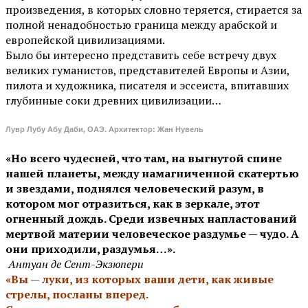
произведения, в которых словно теряется, стирается за
полной ненадобностью граница между арабской и
европейской цивилизациями.
Было бы интересно представить себе встречу двух
великих гуманистов, представителей Европы и Азии,
пилота и художника, писателя и эссеиста, впитавших
глубинные соки древних цивилизации…
Лувр Лубу Абу Даби, ОАЭ. Архитектор: Жан Нувель
«Но всего чудесней, что там, на выгнутой спине
нашей планеты, между намагниченной скатертью
и звездами, поднялся человеческий разум, в
котором мог отразиться, как в зеркале, этот
огненный дождь. Среди извечных напластований
мертвой материи человеческое раздумье — чудо. А
они приходили, раздумья…».
Антуан де Сент-Экзюпери
«Вы — луки, из которых ваши дети, как живые
стрелы, посланы вперед.