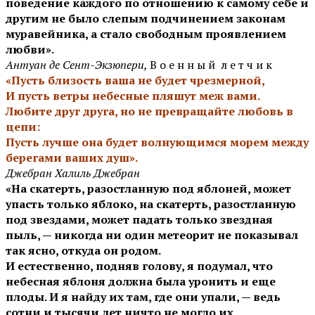
поведение каждого по отношению к самому себе и
другим не было слепым подчинением законам
муравейника, а стало свободным проявлением
любви».
Антуан де Сент-Экзюпери,
В о е н н ы й л е т ч и к
«Пусть близость ваша не будет чрезмерной,
И пусть ветры небесные пляшут меж вами.
Любите друг друга, но не превращайте любовь в
цепи:
Пусть лучше она будет волнующимся морем между
берегами ваших душ».
Джебран Халиль Джебран
«На скатерть, разостланную под яблоней, может
упасть только яблоко, на скатерть, разостланную
под звездами, может падать только звездная
пыль, — никогда ни один метеорит не показывал
так ясно, откуда он родом.
И естественно, подняв голову, я подумал, что
небесная яблоня должна была уронить и еще
плоды. И я найду их там, где они упали, — ведь
сотни и тысячи лет ничто не могло их