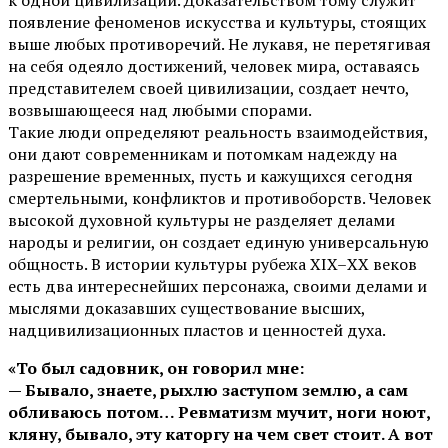
появление феноменов искусства и культуры, стоящих
выше любых противоречий. Не лукавя, не перетягивая
на себя одеяло достижений, человек мира, оставаясь
представителем своей цивилизации, создает нечто,
возвышающееся над любыми спорами.
Такие люди определяют реальность взаимодействия,
они дают современникам и потомкам надежду на
разрешение временных, пусть и кажущихся сегодня
смертельными, конфликтов и противоборств. Человек
высокой духовной культуры не разделяет делами
народы и религии, он создает единую универсальную
общность. В истории культуры рубежа XIX–ХХ веков
есть два интереснейших персонажа, своими делами и
мыслями доказавших существование высших,
надцивилизационных пластов и ценностей духа.
«То был садовник, он говорил мне:
— Бывало, знаете, рыхлю заступом землю, а сам
обливаюсь потом… Ревматизм мучит, ноги ноют,
кляну, бывало, эту каторгу на чем свет стоит. А вот