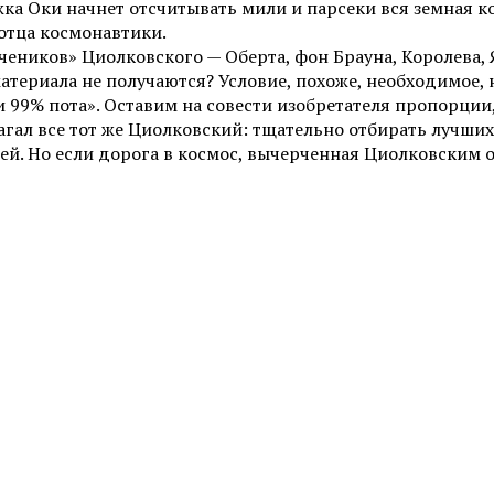
а Оки начнет отсчитывать мили и парсеки вся земная косм
 отца космонавтики.
чеников» Циолковского — Оберта, фон Брауна, Королева, 
материала не получаются? Условие, похоже, необходимое,
 99% пота». Оставим на совести изобретателя пропорции,
агал все тот же Циолковский: тщательно отбирать лучших
й. Но если дорога в космос, вычерченная Циолковским ок