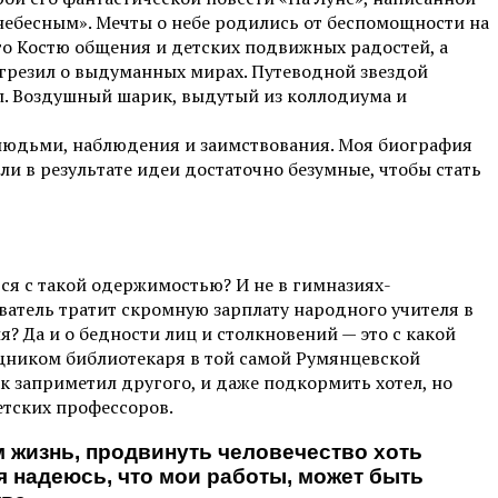
 небесным». Мечты о небе родились от беспомощности на
его Костю общения и детских подвижных радостей, а
 грезил о выдуманных мирах. Путеводной звездой
л. Воздушный шарик, выдутый из коллодиума и
 людьми, наблюдения и заимствования. Моя биография
и в результате идеи достаточно безумные, чтобы стать
тся с такой одержимостью? И не в гимназиях-
ыватель тратит скромную зарплату народного учителя в
 Да и о бедности лиц и столкновений — это с какой
щником библиотекаря в той самой Румянцевской
к заприметил другого, и даже подкормить хотел, но
тетских профессоров.
 жизнь, продвинуть человечество хоть
 я надеюсь, что мои работы, может быть