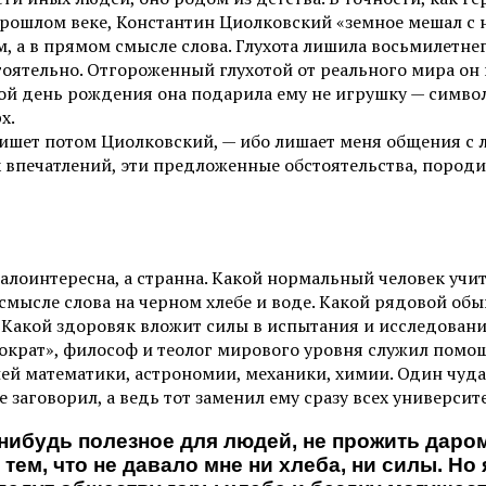
прошлом веке, Константин Циолковский «земное мешал с
ом, а в прямом смысле слова. Глухота лишила восьмилетн
тоятельно. Отгороженный глухотой от реального мира он
ой день рождения она подарила ему не игрушку — симво
х.
пишет потом Циолковский, — ибо лишает меня общения с
впечатлений, эти предложенные обстоятельства, породил
алоинтересна, а странна. Какой нормальный человек учи
 смысле слова на черном хлебе и воде. Какой рядовой об
Какой здоровяк вложит силы в испытания и исследования?
ократ», философ и теолог мирового уровня служил помо
ей математики, астрономии, механики, химии. Один чуда
е заговорил, а ведь тот заменил ему сразу всех универси
нибудь полезное для людей, не прожить даром
тем, что не давало мне ни хлеба, ни силы. Но