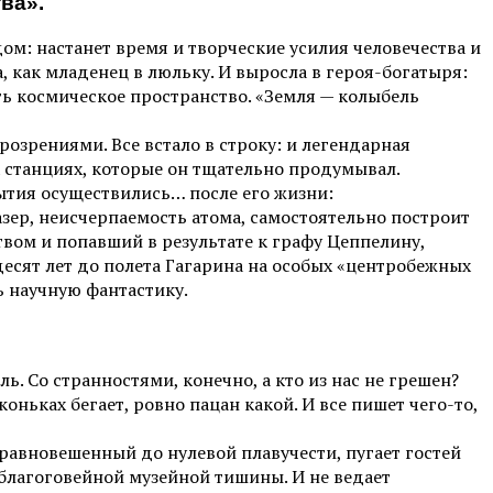
ва».
м: настанет время и творческие усилия человечества и
, как младенец в люльку. И выросла в героя-богатыря:
ить космическое пространство. «Земля — колыбель
озрениями. Все встало в строку: и легендарная
 станциях, которые он тщательно продумывал.
рытия осуществились… после его жизни:
зер, неисчерпаемость атома, самостоятельно построит
ом и попавший в результате к графу Цеппелину,
есят лет до полета Гагарина на особых «центробежных
ь научную фантастику.
. Со странностями, конечно, а кто из нас не грешен?
ьках бегает, ровно пацан какой. И все пишет чего-то,
равновешенный до нулевой плавучести, пугает гостей
 благоговейной музейной тишины. И не ведает