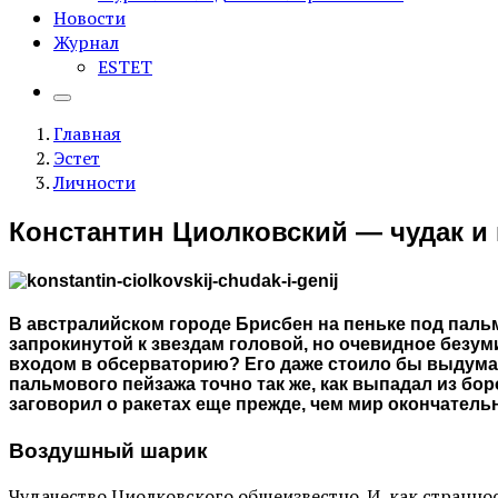
Новости
Журнал
ESTET
Главная
Эстет
Личности
Константин Циолковский — чудак и 
В австралийском городе Брисбен на пеньке под пальмо
запрокинутой к звездам головой, но очевидное безум
входом в обсерваторию? Его даже стоило бы выдумат
пальмового пейзажа точно так же, как выпадал из б
заговорил о ракетах еще прежде, чем мир окончатель
Воздушный шарик
Чудачество Циолковского общеизвестно. И, как страннос