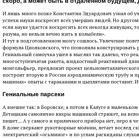
скоро, а может быть в отдаленном будущем, 
И лишь много позже Константин Эдуардович узнал об уч
успехи науки воскресят всех умерших людей. Но другом
если науке удастся воскресить всех некогда живущих, т
разума, но нельзя вечно жить в колыбели».
И тут в подготовленном мозгу сошлось. Увлечение поле
формула Циолковского, что позволила конструировать р
Гениальный самоучка ушел в мыслях так далеко, что реа
многоступенчатая ракета, жидкостный реактивный двиг
монгольфьер, предложит проект цельнометаллического
построит вторую в России аэродинамическую трубу и пр
машинах» опыты с тараканами и цыплятами поставит. И
Гениальные парсеки
А внешне так: в Боровске, а потом в Калуге в маленько
Детишкам самолично вихры машинкой стрижет, на велоси
пишет… А у самого и приличного прибора нет, перо в ч
В доме сверкают рукотворные молнии, летает вослед с
электрический «осьминог» и по углам раскиданы слухов