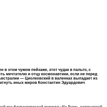
 в этом чужом пейзаже, этот чудак в пальто, с
еть мечтателю и отцу космонавтики, если не перед
 Австралии — Циолковский в валенках выпадает из
тигнуть иных миров Константин Эдуардович
ерой его фантастической повести «На Луне», написанной