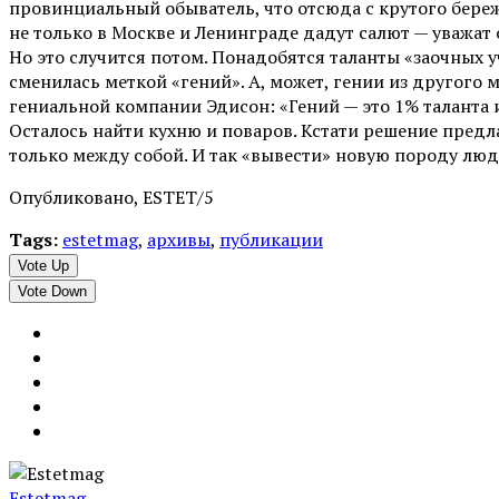
провинциальный обыватель, что отсюда с крутого бережк
не только в Москве и Ленинграде дадут салют — уважат
Но это случится потом. Понадобятся таланты «заочных у
сменилась меткой «гений». А, может, гении из другого 
гениальной компании Эдисон: «Гений — это 1% таланта и
Осталось найти кухню и поваров. Кстати решение предл
только между собой. И так «вывести» новую породу люде
Опубликовано, ESTET/5
Tags:
estetmag
,
архивы
,
публикации
Vote Up
Vote Down
Estetmag