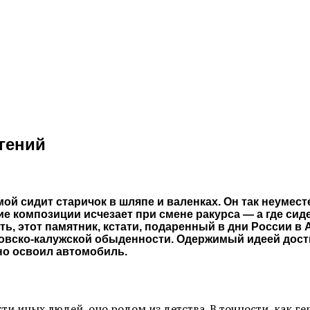
гений
й сидит старичок в шляпе и валенках. Он так неуместен
ие композиции исчезает при смене ракурса — а где сид
ь, этот памятник, кстати, подаренный в дни России в
оровско-калужской обыденности. Одержимый идеей дос
но освоил автомобиль.
ти иных людей, оно родом из детства. В точности, как г