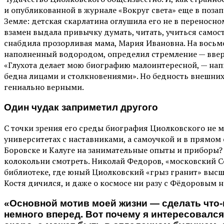
и опубликованной в журнале «Вокруг света» еще в поза
Земле: детская скарлатина оглушила его не в переносн
взамен выдала привычку думать, читать, учиться самос
снабдила прозорливая мама, Мария Ивановна. На восьм
наполненный водородом, определил стремление — ввер
«Глухота делает мою биографию малоинтересной, — на
бедна лицами и столкновениями». Но бедность внешних 
гениально верными.
Один чудак заприметил другого
С точки зрения его среды биография Циолковского не м
университетах с наставниками, а самоучкой и в прямом
Боровске и Калуге на занимательные опыты и приборы? 
колокольни смотреть. Николай Федоров, «московский С
библиотеке, где юный Циолковский «грыз гранит» высш
Костя дичился, и даже о космосе ни разу с Фёдоровым н
«Основной мотив моей жизни — сделать что-
немного вперед. Вот почему я интересовался 