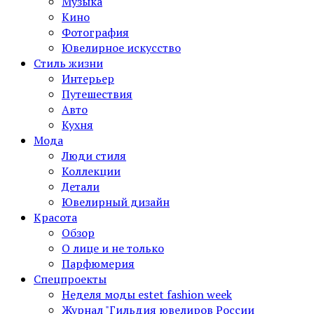
Музыка
Кино
Фотография
Ювелирное искусство
Стиль жизни
Интерьер
Путешествия
Авто
Кухня
Мода
Люди стиля
Коллекции
Детали
Ювелирный дизайн
Красота
Обзор
О лице и не только
Парфюмерия
Спецпроекты
Неделя моды estet fashion week
Журнал "Гильдия ювелиров России