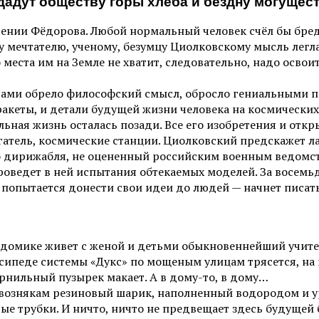
дадут обществу горы хлеба и бездну могущест
ении Фёдорова. Любой нормальный человек счёл бы бредо
у мечтателю, ученому, безумцу Циолковскому мысль легла
о места им на Земле не хватит, следовательно, надо осво
тами обрело философский смысл, обросло гениальными пр
акеты, и детали будущей жизни человека на космических
льная жизнь осталась позади. Все его изобретения и отк
атель, космические станции. Циолковский предскажет ла
 дирижабля, не оцененный российским военным ведомств
оведет в ней испытания обтекаемых моделей. За восемьд
 попытается донести свои идеи до людей — начнет писат
м домике живет с женой и детьми обыкновеннейший учитель
педе системы «Дукс» по мощеным улицам трясется, на кон
ернильный пузырек макает. А в дому-то, в дому…
квознякам резиновый шарик, наполненный водородом и у
ые трубки. И ничто, ничто не предвещает здесь будущей