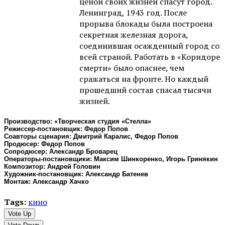
ценой своих жизней спасут город.
Ленинград, 1943 год. После
прорыва блокады была построена
секретная железная дорога,
соединившая осажденный город со
всей страной. Работать в «Коридоре
смерти» было опаснее, чем
сражаться на фронте. Но каждый
прошедший состав спасал тысячи
жизней.
Производство: «Творческая студия «Стелла»
Режиссер-постановщик: Федор Попов
Соавторы сценария: Дмитрий Каралис, Федор Попов
Продюсер: Федор Попов
Сопродюсер: Александр Броварец
Операторы-постановщики: Максим Шинкоренко, Игорь Гринякин
Композитор: Андрей Головин
Художник-постановщик: Александр Батенев
Монтаж: Александр Хачко
Tags:
кино
Vote Up