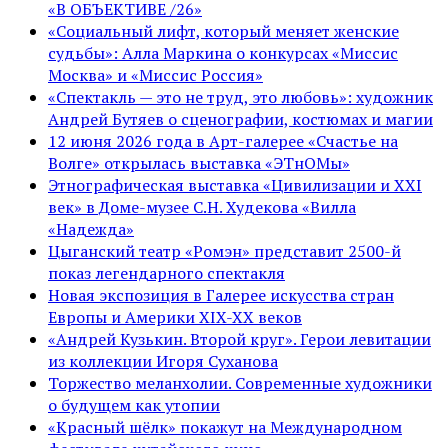
«В ОБЪЕКТИВЕ /26»
«Социальный лифт, который меняет женские
судьбы»: Алла Маркина о конкурсах «Миссис
Москва» и «Миссис Россия»
«Спектакль — это не труд, это любовь»: художник
Андрей Бутяев о сценографии, костюмах и магии
12 июня 2026 года в Арт-галерее «Счастье на
Волге» открылась выставка «ЭТнОМы»
Этнографическая выставка «Цивилизации и ХХI
век» в Доме-музее С.Н. Худекова «Вилла
«Надежда»
Цыганский театр «Ромэн» представит 2500-й
показ легендарного спектакля
Новая экспозиция в Галерее искусства стран
Европы и Америки XIX-XX веков
«Андрей Кузькин. Второй круг». Герои левитации
из коллекции Игоря Суханова
Торжество меланхолии. Современные художники
о будущем как утопии
«Красный шёлк» покажут на Международном