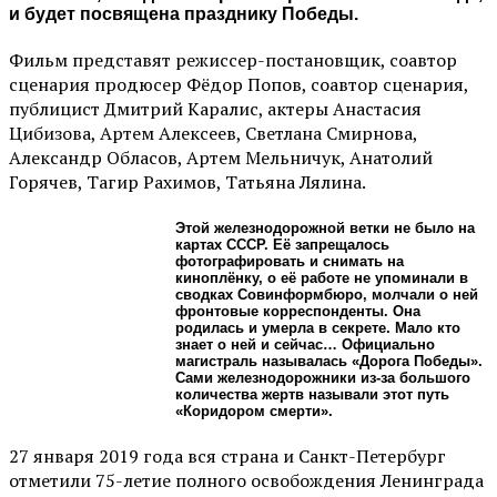
и будет посвящена празднику Победы.
Фильм представят режиссер-постановщик, соавтор
сценария продюсер Фёдор Попов, соавтор сценария,
публицист Дмитрий Каралис, актеры Анастасия
Цибизова, Артем Алексеев, Светлана Смирнова,
Александр Обласов, Артем Мельничук, Анатолий
Горячев, Тагир Рахимов, Татьяна Лялина.
Этой железнодорожной ветки не было на
картах СССР. Её запрещалось
фотографировать и снимать на
киноплёнку, о её работе не упоминали в
сводках Совинформбюро, молчали о ней
фронтовые корреспонденты. Она
родилась и умерла в секрете. Мало кто
знает о ней и сейчас… Официально
магистраль называлась «Дорога Победы».
Сами железнодорожники из-за большого
количества жертв называли этот путь
«Коридором смерти».
27 января 2019 года вся страна и Санкт-Петербург
отметили 75-летие полного освобождения Ленинграда