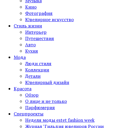
Музыка
Кино
Фотография
Ювелирное искусство
Стиль жизни
Интерьер
Путешествия
Авто
Кухня
Мода
Люди стиля
Коллекции
Детали
Ювелирный дизайн
Красота
Обзор
О лице и не только
Парфюмерия
Спецпроекты
Неделя моды estet fashion week
Журнал "Гильдия ювелиров России