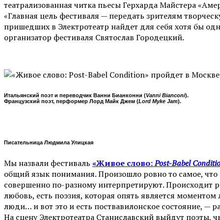
театрализованная читка пьесы Герхарда Майстера «Аме
«Главная цель фестиваля — передать зрителям творчес
пришедших в Электротеатр найдет для себя хотя бы одно
организатор фестиваля Святослав Городецкий.
Итальянский поэт и переводчик Ванни Бианконни (
Vanni Bianconi
).
Французский поэт, перформер Лорд Майк Джем (
Lord Myke Jam
).
Писательница Людмила Улицкая
Мы назвали фестиваль
«Живое слово:
Post-Babel Сonditi
общий язык понимания. Произошло ровно то самое, что 
совершенно по-разному интерпретируют. Происходит расп
любовь, есть поэзия, которая опять является моментом 
люди… и вот это и есть поствавилонское состояние, — р
На сцену Электротеатра Станиславский выйдут поэты, ч