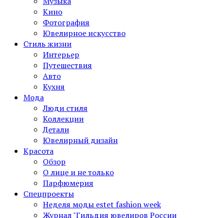
Музыка
Кино
Фотография
Ювелирное искусство
Стиль жизни
Интерьер
Путешествия
Авто
Кухня
Мода
Люди стиля
Коллекции
Детали
Ювелирный дизайн
Красота
Обзор
О лице и не только
Парфюмерия
Спецпроекты
Неделя моды estet fashion week
Журнал "Гильдия ювелиров России