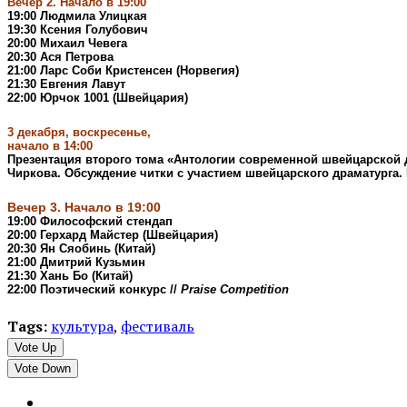
Вечер 2. Начало в 19:00
19:00 Людмила Улицкая
19:30 Ксения Голубович
20:00 Михаил Чевега
20:30 Ася Петрова
21:00 Ларс Соби Кристенсен (Норвегия)
21:30 Евгения Лавут
22:00 Юрчок 1001 (Швейцария)
3 декабря, воскресенье,
начало в 14:00
Презентация второго тома «Антологии современной швейцарской др
Чиркова. Обсуждение читки с участием швейцарского драматурга.
Вечер 3. Начало в 19:00
19:00 Философский стендап
20:00 Герхард Майстер (Швейцария)
20:30 Ян Сяобинь (Китай)
21:00 Дмитрий Кузьмин
21:30 Хань Бо (Китай)
22:00 Поэтический конкурс //
Praise Competition
Tags:
культура
,
фестиваль
Vote Up
Vote Down